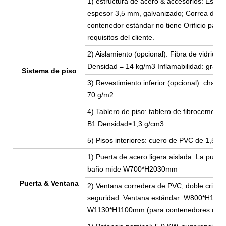
1) estructura de acero & accesorios: Estruc
espesor 3,5 mm, galvanizado; Correa de pi
contenedor estándar no tiene Orificio par
requisitos del cliente.
2) Aislamiento (opcional): Fibra de vidrio
Densidad = 14 kg/m3 Inflamabilidad: grado 
Sistema de piso
3) Revestimiento inferior (opcional): chap
70 g/m2.
4) Tablero de piso: tablero de fibrocement
B1 Densidad≥1,3 g/cm3
5) Pisos interiores: cuero de PVC de 1,5 m
1) Puerta de acero ligera aislada: La pue
baño mide W700*H2030mm
Puerta & Ventana
2) Ventana corredera de PVC, doble crista
seguridad. Ventana estándar: W800*H1100
W1130*H1100mm (para contenedores de 3 