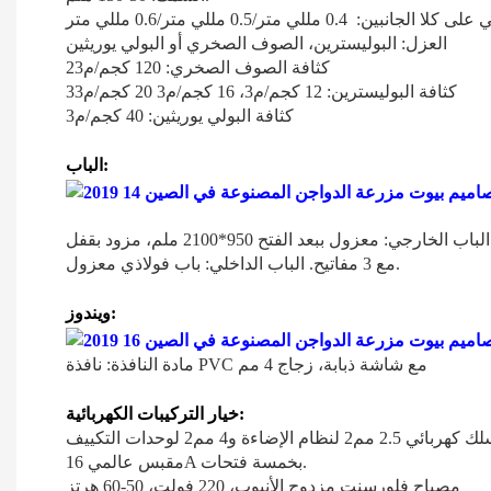
مللي متر/0.5 مللي متر/0.6 مللي متر
العزل: البوليسترين، الصوف الصخري أو البولي يوريثين
كثافة الصوف الصخري: 120 كجم/م23
كثافة البوليسترين: 12 كجم/م3، 16 كجم/م3 20 كجم/م33
كثافة البولي يوريثين: 40 كجم/م3
الباب:
قفل
مع 3 مفاتيح. الباب الداخلي: باب فولاذي معزول.
ويندوز:
مادة النافذة: نافذة PVC مع شاشة ذبابة، زجاج 4 مم
خيار التركيبات الكهربائية:
مقبس عالمي 16A بخمسة فتحات.
مصباح فلورسنت مزدوج الأنبوب، 220 فولت، 50-60 هرتز