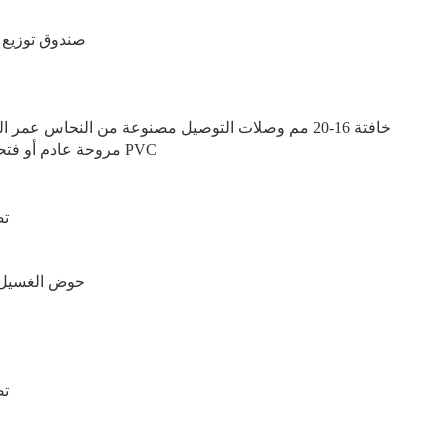
صندوق توزيع 
ماسورة صرف المياه ماسورة PPR خافتة 16-20 مم وصلات التوصيل مصنوعة من النحاس عمر الخدمة أكثر من 10 سنوات
مروحة عادم أو فتحة تبادل هواء مقاس 250 مم * 250 مم مصنوعة من الفولاذ أو PVC
حوض الغسيل: 