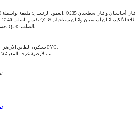
3، مدادة الجدار والسقف: C80، C100، C120، C140 قسم الصلب، Q235 الصلب،
سيكون الطابق الأرضي عبارة عن أساس خرساني مع بلاط السيراميك أو جلد الأرضية PVC.
الطابق الأول: خشب رقائقي 18 ملم مع جلد أرضية PVC 2.0 مم لأرضية غرف المعيشة؛