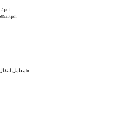
كتالوج
كتالوج فيلا
4. معامل انتقال الحرارة للجدران الخارجية والداخلية: 0.35 كيلو كالوري/م2hc