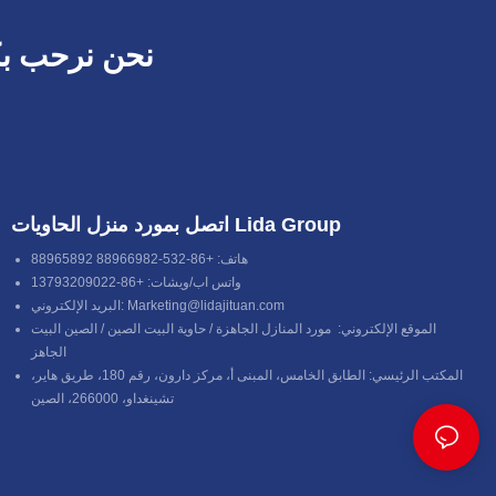
نحن نرحب بك
اتصل بمورد منزل الحاويات Lida Group
هاتف: +86-532-88966982 88965892
واتس اب/ويشات: +86-13793209022
Marketing@lidajituan.com
البريد الإلكتروني:
الموقع الإلكتروني:
مورد المنازل الجاهزة
/
حاوية البيت الصين
/
الصين البيت
الجاهز
المكتب الرئيسي: الطابق الخامس، المبنى أ، مركز دارون، رقم 180، طريق هاير،
تشينغداو، 266000، الصين