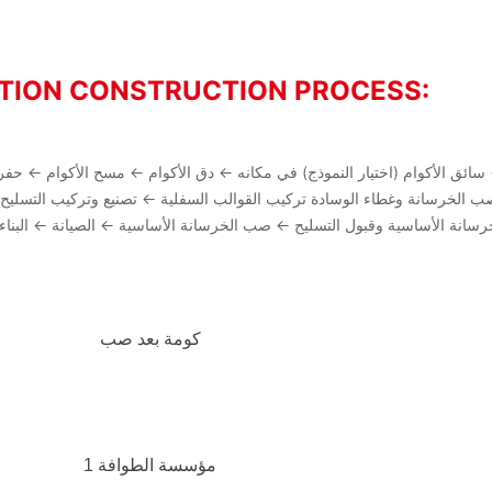
TION CONSTRUCTION PROCESS:
 ← سائق الأكوام (اختيار النموذج) في مكانه ← دق الأكوام ← مسح الأكوام ← ح
 الخرسانة وغطاء الوسادة تركيب القوالب السفلية ← تصنيع وتركيب التسلي
خرسانة الأساسية وقبول التسليح ← صب الخرسانة الأساسية ← الصيانة ← البنا
كومة بعد صب
مؤسسة الطوافة 1