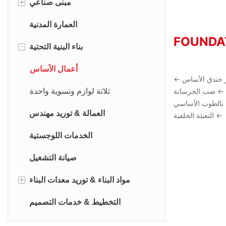
+
مرحاض & غرفة الاستحمام
مبنى صناعي
سوبر ماركت كامب لايف - محل
دفيئة
العمارة المدنية
FOUNDA
-
غرفة الصلاة
محطة المطار
بناء البنية التحتية
غرفة الترفيه
مزرعة
أعمال الأساس
فر خندق الأساس ←
ح ← صب الخرسانة
مستودع المخيم
متجر الهياكل الفولاذية
ثلاثة لوازم وتسوية واحدة
ء بالطوب الأساسي
غرفة الغسيل
قاعة المعرض
العمالة & توريد مهندس
← التعبئة الخلفية
إدارة المخيم والمكتب في الموقع
بيت التبريد
الخدمات اللوجستية
المستوصف
مستودع
صيانة التشغيل
+
مبنى مطعم المطبخ
مصنع
مواد البناء & توريد معدات البناء
إقامة
سور
التخطيط & خدمات التصميم
لوح مركب