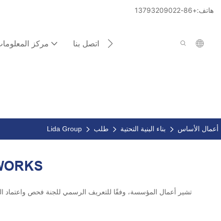
هاتف:+86-13793209022
اتصل بنا
مركز المعلوما
أعمال الأساس
بناء البنية التحتية
طلب
Lida Group
WORKS
تشير أعمال المؤسسة، وفقًا للتعريف الرسمي للجنة فحص واعتماد المص