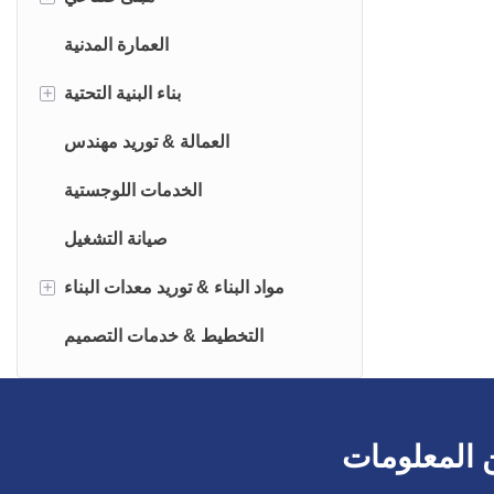
دفيئة
العمارة المدنية
+
محطة المطار
بناء البنية التحتية
مزرعة
أعمال الأساس
العمالة & توريد مهندس
متجر الهياكل الفولاذية
ثلاثة لوازم وتسوية واحدة
الخدمات اللوجستية
قاعة المعرض
صيانة التشغيل
+
بيت التبريد
مواد البناء & توريد معدات البناء
مستودع
سور
التخطيط & خدمات التصميم
مصنع
لوح مركب
بيت الحاوية
 المعلومات
فيلا فولاذية خفيفة