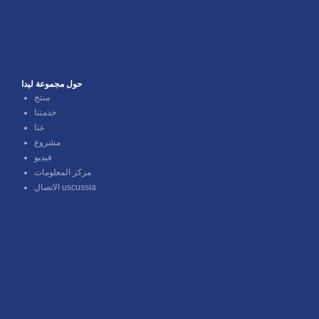
البناء الصلب الهيكلي
منزل جاهز
حول مجموعة ليدا
منتج
خدمتنا
عنا
فيديو
مركز المعلومات
الاتصال uscussia