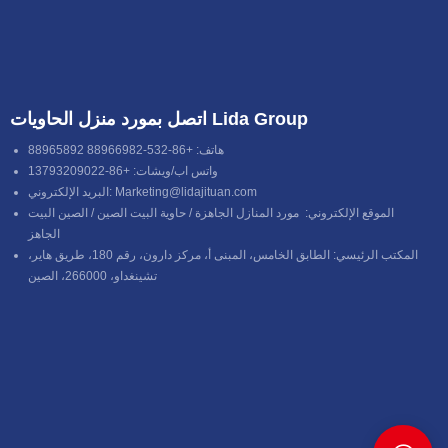
اتصل بمورد منزل الحاويات Lida Group
هاتف: +86-532-88966982 88965892
واتس اب/ويشات: +86-13793209022
Marketing@lidajituan.com
البريد الإلكتروني:
الموقع الإلكتروني:
مورد المنازل الجاهزة
/
حاوية البيت الصين
/
الصين البيت
الجاهز
المكتب الرئيسي: الطابق الخامس، المبنى أ، مركز دارون، رقم 180، طريق هاير،
تشينغداو، 266000، الصين