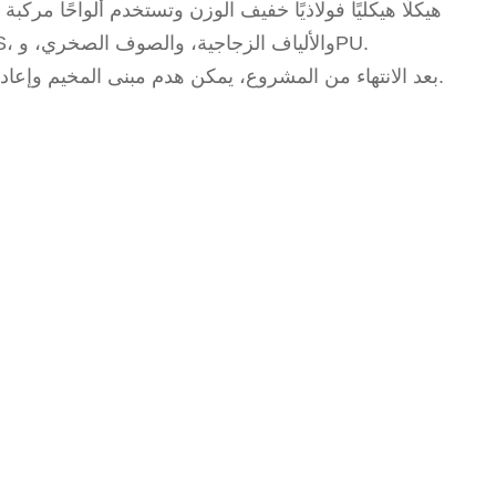
وفقاً لمتطلبات المخيم والبيئة المحلية، فإن الألواح المركبة متوفرة بألواح EPS، والألياف الزجاجية، والصوف الصخري، وPU.
بعد الانتهاء من المشروع، يمكن هدم مبنى المخيم وإعادة تركيبه في موقع آخر، وهو أمر سهل التركيب وإعادة التدوير لتقليل التكاليف.