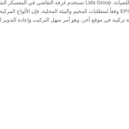
تستخدم غرفة التقاضي في المعسكر الشامل لمجموعة Lida Group هيكلًا هيكليًا فولاذيًا خفيف الوز