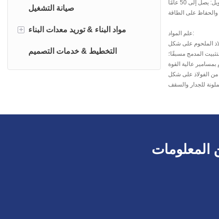
صيانة التشغيل
+
مواد البناء & توريد معدات البناء
علم المواد:
سور
التخطيط & خدمات التصميم
بيت المدمج مسبقًا؛
لوح مركب
لملونة للجدار والسقف
بيت الحاوية
فيلا فولاذية خفيفة
البناء الصلب الهيكلي
 المعلومات
منزل جاهز