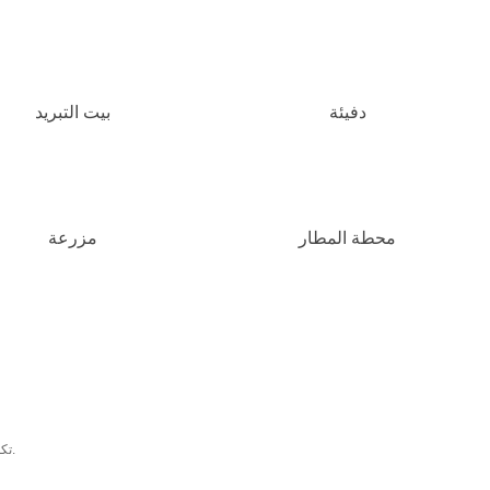
دفيئة
بيت التبريد
محطة المطار
مزرعة
تكلفة منخفضة: يمكن أن يتراوح سعر الوحدة من 35 دولارًا أمريكيًا/م2 إلى 70 دولارًا أمريكيًا/م2 وفقًا لمتطلبات العملاء.