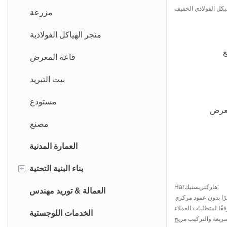
غرفة الترفيه
مزرعة
مستودع المخيم
متجر الهياكل الفولاذية
غرفة الغسيل
قاعة المعرض
إدارة المخيم والمكتب في الموقع
بيت التبريد
المستوصف
مستودع
معرض
مبنى مطعم المطبخ
مصنع
إقامة
العمارة المدنية
+
بناء البنية التحتية
Harهاركتريستيك:
أعمال الأساس
العمالة & توريد مهندس
ثلاثة لوازم وتسوية واحدة
الخدمات اللوجستية