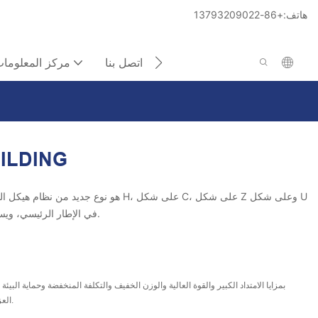
هاتف:+86-13793209022
اتصل بنا
مركز المعلوما
ILDING
في الإطار الرئيسي، ويستخدم ألواح مختلفة مثل السقف والجدار، و ثم يشكل نظام بناء كاملا مع الأعضاء والأبواب والنوافذ.
العزل الجيد وعمر الخدمة الطويل ومعدل استخدام المساحة العالي والزلزال الجيد الأداء والتخطيط المرن وما إلى ذلك.