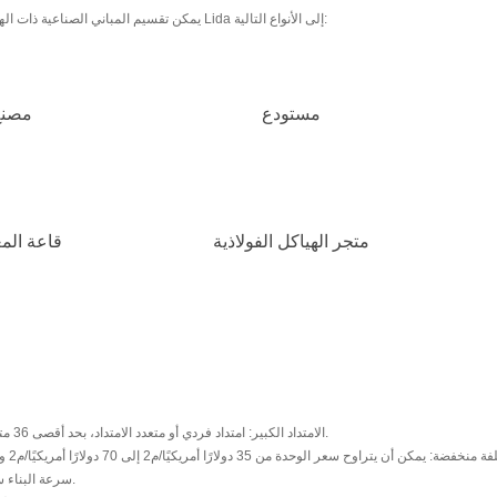
يمكن تقسيم المباني الصناعية ذات الهيكل الفولاذي الخفيف Lida إلى الأنواع التالية:
مستودع
مصنع
متجر الهياكل الفولاذية
قاعة ال
الامتداد الكبير: امتداد فردي أو متعدد الامتداد، بحد أقصى 36 مترًا بدون عمود مركزي.
سرعة البناء سريعة والتركيب مريح.