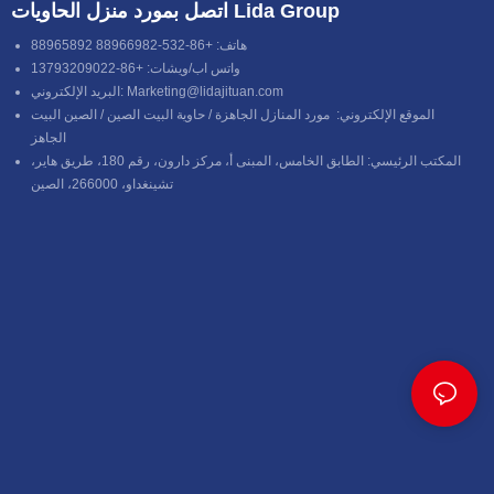
اتصل بمورد منزل الحاويات Lida Group
هاتف: +86-532-88966982 88965892
واتس اب/ويشات: +86-13793209022
Marketing@lidajituan.com
البريد الإلكتروني:
الموقع الإلكتروني:
مورد المنازل الجاهزة
/
حاوية البيت الصين
/
الصين البيت
الجاهز
المكتب الرئيسي: الطابق الخامس، المبنى أ، مركز دارون، رقم 180، طريق هاير،
تشينغداو، 266000، الصين