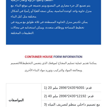
يتم تصنيع كل جزء معياري في المصنع ويتم تجميعه في موقع البناء. مع
منزل حاوية واحد كوحدة أساسية، يمكن دمجه أفقيًا أو رأسيًا في أشكال
مختلفة مثل كتل البناء.
يمكن تكديس منزل الحاوية المسطحة في ثلاثة طوابق مع مرونة في
تخطيط المساحة ووظائف متعددة، ويمكن استخدامه في مجالات
التطبيقات المختلفة.
CONTAINER HOUSE
FORM INFORMATION
يمكننا تقديم عملية تسليم المفتاح لموقعك الذي يتضمن التخطيط&التصميم
ومعالجة المواد والتركيب وتوريد مواد البناء الأخرى.
1) 20 قدم: 6055*2435*2896 ملم
2) 40 قدم: 12192*2435*2896 ملم
المواصفات
سطح مع تصميم داخلي منظم لتصريف المياه