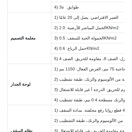
4) طوابق: ≤3
1) العمر الافتراضي: يصل إلى 20 عامًا
2) الحمل المباشر للأرضية: 2.0KN/m2
3) الحمولة الحية للسقف: 0.5KN/m2
معلمة التصميم
4) حمل الرياح: 0.6KN/m2
: الصف 8، مقاومة للحريق: الصف 4
 الفعال: 1150 مم
لوحة الجدار
نظام السقف