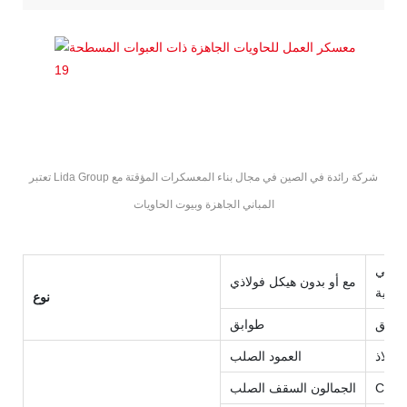
مواصفات المكونات لمعسكر العمل المتكامل Lida (نوع المنزل الجاهز)
تعتبر Lida Group شركة رائدة في الصين في مجال بناء المعسكرات المؤقتة مع
المباني الجاهزة وبيوت الحاويات
رساني
مع أو بدون هيكل فولاذي
سانية
نوع
طوابق
طوابق
العمود الصلب
الجمالون السقف الصلب