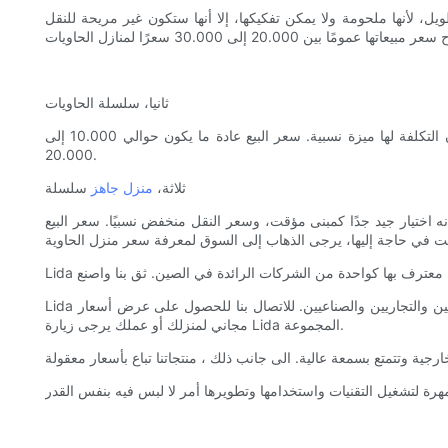
 لأنها ملحومة ولا يمكن تفكيكها، إلا أنها ستكون غير مريحة للنقل
ثانيا، سلسلة الحاويات
سعر منزل الحاوية هذا النوع من منزل الحاوية لا يؤدي ترقية حاوية الشحن إلى توسيع المساحة الداخلية فحسب، بل يوفر أيضًا تكلفة البناء، كما أن التكلفة لها ميزة نسبية. سعر البيع عادة ما يكون حوالي 10.000 إلى
20.000.
ثلاثة،
منزل جاهز
سلسلة
نه اختيار جيد جدًا كمبنى مؤقت، وسعر النقل منخفض نسبيًا. سعر البيع
Lida المجموعة هي واحدة من الشركات الرائدة في الصين في توفير أحدث ما توصلت إليه التكنولوجيا. لعقود من الزمان ، خدمنا العديد من العملاء السكنيين والتجاريين والصناعيين. للاتصال بنا للحصول على عرض أسعار
مجاني لمنزلك أو عملك يرجى زيارة Lida المجموعة.
المهرة لتشغيل التقنيات واستخدامها وتطويرها أمر لا لبس فيه بنفس القدر