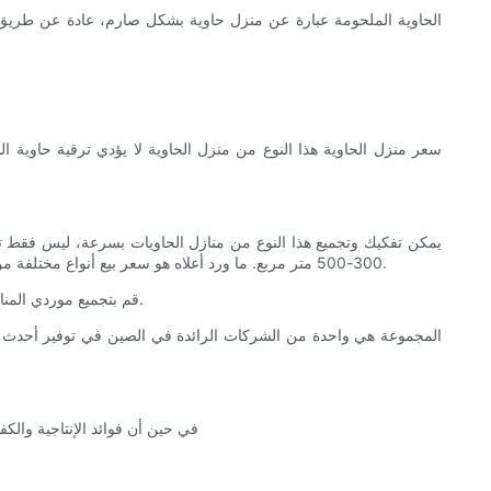
الحاوية الملحومة عبارة عن منزل حاوية بشكل صارم، عادة عن طريق ال
يمكن تفكيك وتجميع هذا النوع من منازل الحاويات بسرعة، ليس فقط توفير
300-500 متر مربع. ما ورد أعلاه هو سعر بيع أنواع مختلفة من منازل الحاويات. بالمقارنة مع المباني التقليدية، فإن سعره منخفض جدًا. إذا كنت في حاجة إليها، يرجى الذهاب إلى السوق لمعرفة سعر منزل الحاوية.
Lida المجموعة معترف بها كواحدة من الشركات الرائدة في الصين. ثق بنا واصنع Lida قم بتجميع موردي المنازل الجاهزة الخاصة بك. ستجلب منتجاتنا قيمة اقتصادية أكبر لك.
في حين أن فوائد الإنتاجية والكف