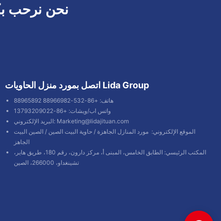
نحن نرحب بك
اتصل بمورد منزل الحاويات Lida Group
هاتف: +86-532-88966982 88965892
واتس اب/ويشات: +86-13793209022
Marketing@lidajituan.com
البريد الإلكتروني:
الموقع الإلكتروني:
مورد المنازل الجاهزة
/
حاوية البيت الصين
/
الصين البيت
الجاهز
المكتب الرئيسي: الطابق الخامس، المبنى أ، مركز دارون، رقم 180، طريق هاير،
تشينغداو، 266000، الصين