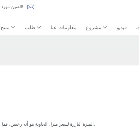
Lida Group الصين مورد المنازل الجاهزة | حل شامل للمنازل المعيارية، وبيوت الحاويات!
ت
فيديو
مشروع
معلومات عنا
طلب
منتج
الميزة البارزة لسعر منزل الحاوية هو أنه رخيص، فما مدى رخصه؟ دعونا نلقي نظرة على سلسلة مختلفة من منازل الحاويات.