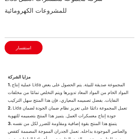
للمشروعات الكهرومائية
استفسار
مزايا الشركة
عملية إنتاج Lida المجموعة صديقة للبيئة. يتم الحصول على بعض
1.
المواد الخام من المواد المعاد تدويرها ويتم التخلص تمامًا من مخلفات
النفايات. بفضل تصميمه المعياري، فإن هذا المنتج سهل التركيب
Lida تعمل المجموعة دائمًا على تعزيز نظام ضمان الجودة لضمان
2.
جودة إنتاج معسكرات العمل. يتميز هذا المنتج بتصميمه للتهوية
يتمتع هذا المنتج بقوة إضافية ومقاومة للضرر لكل من نفسه
3.
والعناصر الموجودة بداخله. تعمل الجدران المموجة المصممة كقفص
صدري للحاوية ، وتحمي القوى الخارجية من أعضائها الداخلية. يتميز