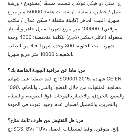
ج: مبنى ذو هيكل فولاذي مُصمم مسبقًا (مستودع / ورشة
عمل / حظيرة / سقيفة / شقة شاهقة): 50000 متر مربع
شهريًا. البيت الجاهز (كابينة متنقلة / سكن عمال / مكتب
موقعي): 100000 متر مربع شهريا. منزل جاهز وبأسعار
معقولة (عائلي/سكني/لاجئ) بتكلفة منخفضة: 4200 وحدة
شهريًا. بيت الحاوية: 800 وحدة شهريا. فيلا من الصلب
الخفيف: 10000 متر مربع شهريا.
س: ماذا عن مراقبة الجودة الخاصة بك؟
ج: لقد حصلنا على شهادة ISO9001:2015، شهادة CE EN
1090. معالجة المنتجات من خلال القطع، والثني، واللحام،
والسفع بالخردق، والاختبار بالموجات فوق الصوتية، والتعبئة،
والتخزين، والتحميل لضمان عدم وجود عيوب في الجودة.
س: هل التفتيش من طرف ثالث متاح؟
ج: SGS، BV، TUV، إلخ. متوفرة، وفقا لمتطلبات العميل.