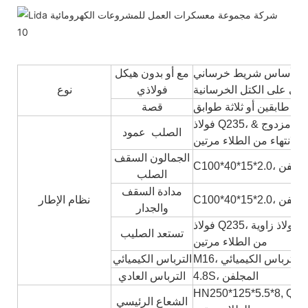
ي على أساس شريط خرساني
مع أو بدون هيكل
مبنى على الكتل الخرسانية
فولاذي
نوع
أو طابقين أو ثلاثة طوابق
قصة
فولاذ Q235، أنبوب مربع 100*100*2.5، طلاء الألكيد، طلاء أولي مزدوج &
الصلب عمود
الانتهاء من الطلاء مرتين
الجمالون السقف
، لحام ومجلفن
الصلب
مدادة السقف
C100*40*1، المجلفن
نظام الإطار
والجدار
فولاذ Q235، فولاذ زاوية L40*3، طلاء ألكيد، طلاء تمهيدي مزدوج & الانتهاء
تستعد الصليب
من الطلاء مرتين
M16، الترباس الكيميائي
الترباس الكيميائي
4.8S، المجلفن
الترباس العادي
HN250*125*5.5*8, فولاذ، طلاء الألكيد، طلاء تمهيدي مزدوج & الانتهاء
الشعاع الرئيسي