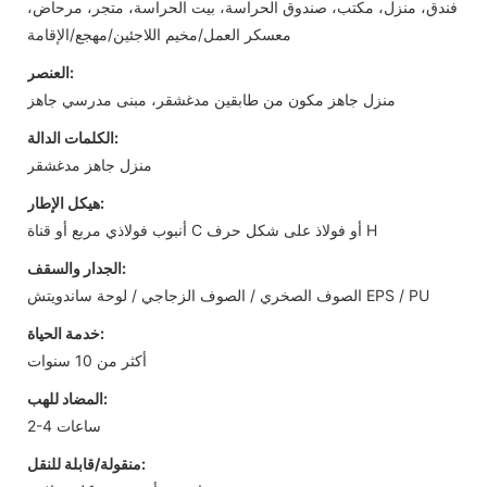
فندق، منزل، مكتب، صندوق الحراسة، بيت الحراسة، متجر، مرحاض،
معسكر العمل/مخيم اللاجئين/مهجع/الإقامة
العنصر:
منزل جاهز مكون من طابقين مدغشقر، مبنى مدرسي جاهز
الكلمات الدالة:
منزل جاهز مدغشقر
هيكل الإطار:
أنبوب فولاذي مربع أو قناة C أو فولاذ على شكل حرف H
الجدار والسقف:
الصوف الصخري / الصوف الزجاجي / لوحة ساندويتش EPS / PU
خدمة الحياة:
أكثر من 10 سنوات
المضاد للهب:
2-4 ساعات
منقولة/قابلة للنقل: