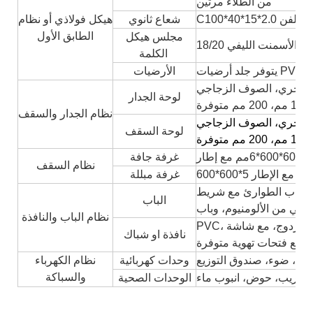
من الطلاء مرتين
C100*40*15* المجلفن
شعاع ثانوي
هيكل فولاذي أو نظام
الطابق الأول
مجلس هيكل
لواح الأسمنت الليفي
الكلمة
يك
الأرضيات
لوحة الجدار
نظام الجدار والسقف
لوحة السقف
ع إطار
غرفة جافة
نظام السقف
لسيوم مع الإطار
غرفة مبللة
ق، وباب الطوارئ مع شريط
الباب
نظام الباب والنافذة
PVC، نافذة ألومنيوم منزلقة مع زجاج زجاجي مفرد/مزدوج، مع شاشة
نافذة او شباك
، مع فتحات تهوية متوفرة
تاح، ضوء، صندوق التوزيع
وحدات كهربائية
نظام الكهرباء
والسباكة
 قريب، حوض، انبوب ماء
الوحدات الصحية