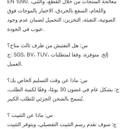
EN 1090. معالجة المنتجات من خلال القطع، والثني،
واللحام، السفع بالخردق، الاختبار بالموجات فوق
الصوتية، التعبئة، التخزين، التحميل لضمان عدم وجود
عيوب في الجودة.
س: هل التفتيش من طرف ثالث متاح؟
ج: SGS، BV، TUV، إلخ. متوفرة، وفقا لمتطلبات
العميل.
س: ماذا عن وقت التسليم الخاص بك؟
ج: بشكل عام في غضون 30 يومًا، وفقًا لكمية الطلب،
يُسمح بالشحن الجزئي للطلب الكبير.
س: ماذا عن التثبيت ؟
ج: سوف نقدم رسم التثبيت التفصيلي، ويتوفر التثبيت