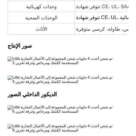
تتوفر شهادة CE، UL، SAA
وحدات كهربائية
الوحدات الصحية
CE،، العلامة المائية
 ملابس، طاولة، كرسي متوفرة
الأثاث
صور الإنتاج
الديكور الداخلي الصور