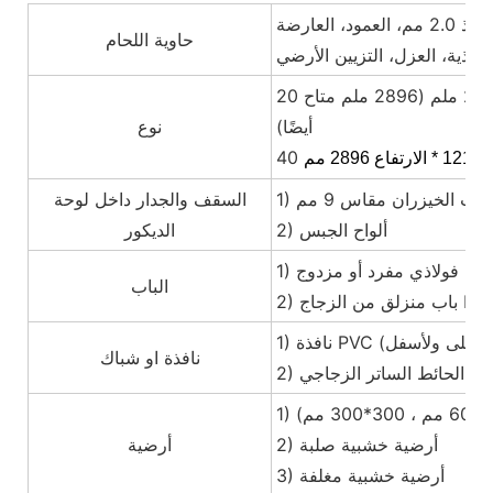
صفائح الفولاذ المموجة 1.5 مم، صفائح الفولاذ 2.0 مم، العمود، العارضة
حاوية اللحام
فولاذية، العزل، التزيين الأرضي
20 قدم: العرض 2438 * الطول 6058 * الارتفاع 2591 ملم (2896 ملم متاح
أيضًا)
نوع
شب الخيزران مقاس 9 مم
السقف والجدار داخل لوحة
2) ألواح الجبس
الديكور
1) باب فولاذي مفرد أو مزدوج
الباب
نافذة او شباك
2) الحائط الساتر الزجاجي
2) أرضية خشبية صلبة
أرضية
3) أرضية خشبية مغلفة