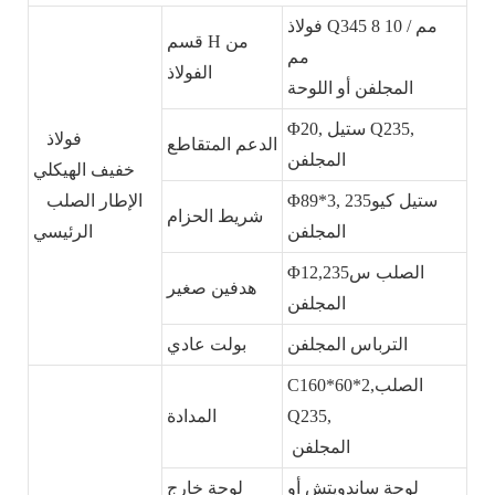
فولاذ Q345 8 مم / 10
قسم H من
مم
الفولاذ
المجلفن أو اللوحة
Φ20, ستيل Q235,
فولاذ
الدعم المتقاطع
المجلفن
خفيف الهيكلي
Φ89*3, ستيل كيو235
الإطار الصلب
شريط الحزام
المجلفن
الرئيسي
Φ12,الصلب س235
هدفين صغير
المجلفن
الترباس المجلفن
بولت عادي
C160*60*2,الصلب
Q235,
المدادة
المجلفن
لوحة ساندويتش أو
لوحة خارج