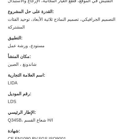
التفتيش في الموقع، قطع الغيار المجانية، الإرجاع والاستبدال
القدرة على حل المشروع:
التصميم الجرافيكي، تصميم النماذج ثلاثية الأبعاد، توحيد الفئات
المشتركة
التطبيق:
مستودع، ورشة عمل
مكان المنشأ:
شاندونغ ، الصين
اسم العلامة التجارية:
LIDA
رقم الموديل:
LDS
الإطار الرئيسي:
Q345B، شعاع القسم H/I
شهادة:
CE EN1090,BV,SGS,ISO9001