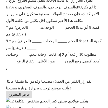
7 العزل الحراري إذا كانت الإجابة بنعم، سيتم اقتراح ألواح
EPS، والصوف الزجاجي، والصوف الصخري، وPU؛ إذا لم يكن
الأمر كذلك، فإن صفائح الفولاذ المعدنية ستكون على ما يرام.
تكلفة هذا الأخير ستكون أقل بكثير من تكلفة الأول.
كمية 8 أبواب & الحجم _____ الوحدات، _____ (العرض) مم *
_____ (الارتفاع) مم
9 كمية النافذة & الحجم _____ الوحدات، _____ (العرض) مم *
_____ (الارتفاع) مم
مطلوب 10 رافعة أم لا إذا كانت الإجابة بنعم، _____وحدات،
كحد أقصى. رفع الوزن ____ طن؛ الأعلى. ارتفاع الرفع _____
م
لقد زار الكثير من العملاء مصنعنا وقدموا لنا تقييمًا عاليًا.
وأنت موضع ترحيب بحرارة لزيارة مصنعنا!
عرض المشروع