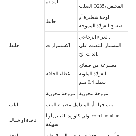
المدادة
الصلب Q235، المجلفن
لوحة شطيرة أو
حائط
صفائح الفولاذ المموجة
الغراء الزجاجي,
المسمار التنصت على
إكسسوارات
حائط
الذات الخ.
مصنوعة من صفائح
الفولاذ الملونة
غطاء الحافة
سمك 0.4 ملم
مروحة محورية
مروحة محورية
باب جرار أو المتداول مصراع الباب
الباب
com.luminium
بولي كلوريد الفينيل أو أ
نافذة او شباك
سبيكة
مع أو بدون رافعة في 5 طن إلى 20 طن
رافعة