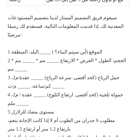
سيقوم فريق التصميم الممتاز لدينا بتصميم المستودعات
المعدنية لك. إذا قدمت المعلومات التالية، فسنقدم لك رسمًا
مرضيًا:
1 الموقع (أين سيتم البناء؟ ) _____البلد، المنطقة
2 الحجم: الطول * العرض * الارتفاع _____ مم * _____ مم *
_____ مم
3 حمل الرياح (كحد أقصى. سرعة الرياح) _____ عقدة/م2،
_____ كم/ساعة، _____ م/ث
4 حمولة ثلجية (كحد أقصى. ارتفاع الثلوج) _____ عقدة / م2،
_____ ملم
5 مستوى مضاد للزلازل
مطلوب 6 جدران من الطوب أم لا إذا كانت الإجابة بنعم،
بارتفاع 1.2 متر أو ارتفاع 1.5 متر