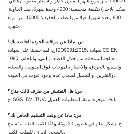
100000 متر مربع شهريا. منزل جاهز وبأسعار معقولة (عائلي/
سكني/لاجئ) بتكلفة منخفضة: 4200 وحدة شهريًا. بيت الحاوية:
800 وحدة شهريا. فيلا من الصلب الخفيف: 10000 متر مربع
شهريا.
س: ماذا عن مراقبة الجودة الخاصة بك؟
ج: لقد حصلنا على شهادة ISO9001:2015، شهادة CE EN
1090. معالجة المنتجات من خلال القطع، والثني، واللحام،
والسفع بالخردق، والاختبار بالموجات فوق الصوتية، والتعبئة،
والتخزين، والتحميل لضمان عدم وجود عيوب في الجودة.
س: هل التفتيش من طرف ثالث متاح؟
ج: SGS، BV، TUV، إلخ. متوفرة، وفقا لمتطلبات العميل.
س: ماذا عن وقت التسليم الخاص بك؟
ج: بشكل عام في غضون 30 يومًا، وفقًا لكمية الطلب، يُسمح
بالشحن الجزئي للطلب الكبير.