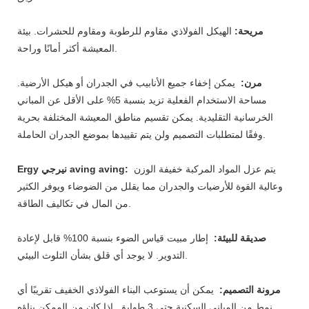
مريحة:
الهيكل الفولاذي مقاوم للرطوبة ومقاوم للحشرات. بيئة
المعيشة أكثر أمانًا وراحة.
مرن:
يمكن إخفاء جميع الأنابيب في الجدران أو هيكل الأرضية.
مساحة الاستخدام الفعلية تزيد بنسبة 5% على الأقل عن المباني
الخرسانية التقليدية. يمكن تقسيم مناطق المعيشة المختلفة بحرية
وفقًا لمتطلبات التصميم ولن يتم تقييدها بموضع الجدران الحاملة.
يتم عزل المواد المركبة خفيفة الوزن
Ergy نيرجي aving aving:
وعالية القوة للأرضيات والجدران مما يقلل من الضوضاء ويوفر الكثير
من المال في تكاليف الطاقة.
صديقة للبيئة:
إطار مبيت قياس الضوء بنسبة 100% قابل لإعادة
التدوير. لا يوجد أي قلق بشأن التلوث البيئي.
مرونة التصميم:
يمكن أن يستوعب البناء الفولاذي الخفيف تقريبًا أي
نمط من المباني السكنية حتى 3 طوابق. إذا كان من الممكن بناؤه