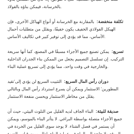
بالخرسانة، فيمكن بناؤه بالفولاذ.
تكلفة منخفضة:
بالمقارنة مع الخرسانة أو أنواع الهياكل الأخرى، فإن
الهيكل الفولاذي الخفيف يكون خفيفًا، ويقلل من متطلبات أحمال
الأساس، مما قد يؤدي إلى توفير كبير في تكاليف الأساس.
تسريع:
يمكن تصنيع جميع الأجزاء مسبقًا في المصنع، كما أنها سريعة
التركيب. إن تسلسل التصميم يجعل من الممكن بناء الجدران الداخلية
والخارجية في وقت واحد، مما يؤدي إلى تسريع عملية البناء.
دوران رأس المال السريع:
التثبيت السريع لن يؤدي إلى’تقيد
المطورين’ الاستثمار ويمكن أن يسرع استرداد رأس المال وبالتالي
يقلل من مخاطر الاستثمار ويحسن منفعة الاستثمار.
صديقة للبيئة:
البناء الجاف لديه القليل من التلوث البيئي، حيث أن
جميع الأجزاء متصلة بواسطة البراغي. لا يتأثر البناء بالموسم، ويمكن
أن يستمر في فصل الشتاء. لا يوجد سوى القليل من الخردة في
الموقع ولا حاجة إلى الماء في عملية البناء. إطار مبيت قياس الضوء