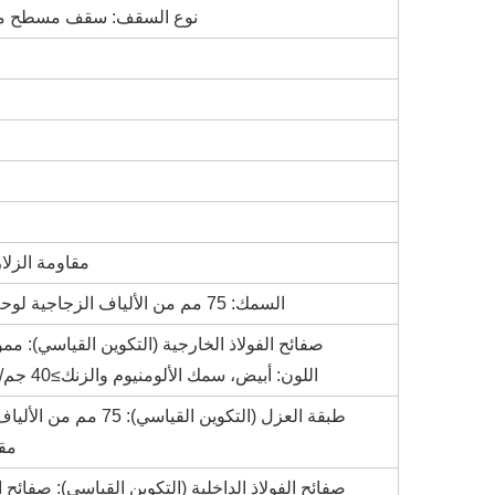
3) نوع السقف: سقف مسطح مع
5) مقاومة الزلازل: الصف 8،
1) السمك: 75 مم من الألياف الزجاجية لوحة ساندويتش، العرض الفعال: 1150 مم
الألومنيوم والزنك، طبقة تشطيب PE، اللون: أبيض، سمك الألومنيوم والزنك≥40 جم/م2
مقا