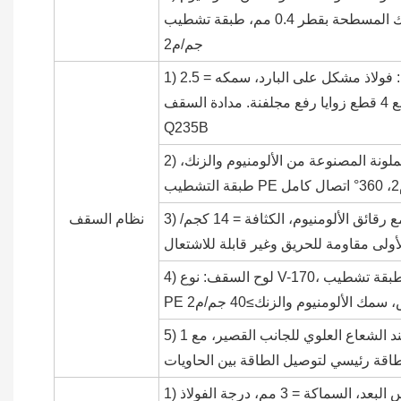
والزنك المسطحة بقطر 0.4 مم، طبقة تشطيب PE، اللون: أبيض، سمك الألومنيوم والزنك≥40
جم/م2
1) إطار من الصلب & الملحقات: إطار السقف الرئيسي: فولاذ مشكل على البارد، سمكه = 2.5
مم، مجلفن مع 4 قطع زوايا رفع مجلفنة. مدادة السقف: C80*40*15*2.0، مجلفنة. الصلب
Q235B
2) لوحة السقف: 0.4 أو 0.5 مم سماكة صفائح الفولاذ الملونة المصنوعة من الألومنيوم والزنك،
3) العزل: 100 مم من الألياف الزجاجية بسمك 100 مم مع رقائق الألومنيوم، الكثافة = 14 كجم/
نظام السقف
4) لوح السقف: نوع V-170، صفائح فولاذية ملونة من الألومنيوم والزنك 0.5 مم، طبقة تشطيب
5) المقبس الصناعي: مثبت في صندوق مقاوم للانفجار عند الشعاع العلوي للجانب القصير، مع 1
قة رئيسي لتوصيل الطاقة بين الحاويات