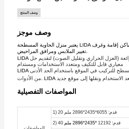
وصف المنتج
وصف موجز
يعتبر منزل الحاوية المسطحة LIDA مناسبًا بشكل مثالي لمواقع البناء ومعسكرات البناء ومعسكرات الحفر، حيث سيتم تحويلها بشكل مفيد إلى مكاتب وأماكن إقامة وغرف
تغيير الملابس ومرافق المراحيض.
10% تقريبًا. إنها توفر فوائد بيئية رائعة (العزل الحراري وتقليل الصوت) لتقديم حل
معياري قابل للتكيف ومتعدد الاستخدامات ومستدام
مسطح للتركيب في الموقع باستخدام الحد الأدنى
من الأدوات.
المواصفات التفصيلية
1) 20 قدم: 6055*2435*2896 ملم
2) 40 قدم: 12192
*2435*2896 ملم
المواصفات