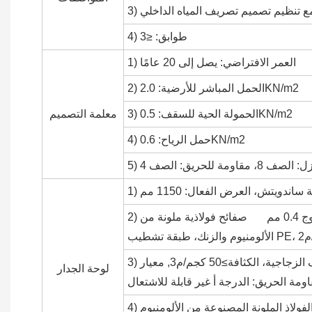
 تنظيم تصميم تصريف المياه الداخلي
4) طوابق: ≤3
1) العمر الافتراضي: يصل إلى 20 عامًا
2) الحمل المباشر للأرضية: 2.0KN/m2
3) الحمولة الحية للسقف: 0.5KN/m2
معلمة التصميم
4) حمل الرياح: 0.6KN/m2
 مقاومة للحريق: الصف 4
2) صفائح الفولاذ الخارجية (التكوين القياسي): مموج 0.4 مم صفائح فولاذية ملونة من
3) طبقة العزل (التكوين القياسي): 75 مم من الألياف الزجاجية، الكثافة≥50 كجم/م3, معيار
لوحة الجدار
ومة الحريق: الدرجة أ غير قابلة للاشتعال
4) صفائح الفولاذ الداخلية (التكوين القياسي): صفائح الفولاذ الملونة المصنوعة من الألومنيوم