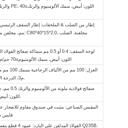
طبقة التشطيب PE اللون: أبيض، سمك الألومنيوم≥70 جم/م2، 360° اتصال كامل
م3، الدرجة الأولى مقاومة للحريق وغير قابلة للاشتعال.
PE اللون: أبيض، سمك الألومنيوم والزنك≥40 جم/م2.
قابس طا
1) الفولاذ المدلفن على البارد: عمود 4 قطع بنفس البعد، السماكة = 3 مم، درجة الفولاذ Q235B.